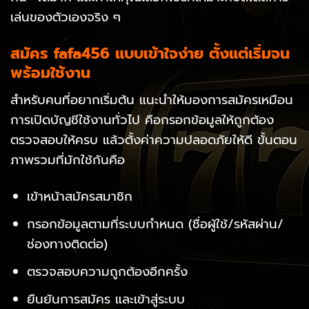
เล่นของตัวเองจริง ๆ
สมัคร fafa456 แบบเข้าใจง่าย ตั้งแต่เริ่มจน
พร้อมใช้งาน
สำหรับคนที่อยากเริ่มต้น แนะนำให้มองการสมัครเหมือน
การเปิดบัญชีใช้งานทั่วไป คือกรอกข้อมูลให้ถูกต้อง
ตรวจสอบให้ครบ แล้วตั้งค่าความปลอดภัยให้ดี ขั้นตอน
ภาพรวมที่มักใช้กันคือ
เข้าหน้าสมัครสมาชิก
กรอกข้อมูลตามที่ระบบกำหนด (ชื่อผู้ใช้/รหัสผ่าน/
ช่องทางติดต่อ)
ตรวจสอบความถูกต้องอีกครั้ง
ยืนยันการสมัคร และเข้าสู่ระบบ