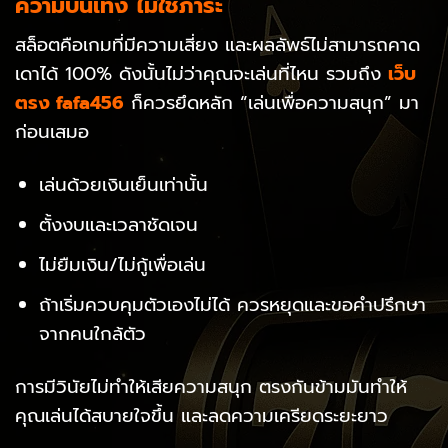
ความบันเทิง ไม่ใช่ภาระ
สล็อตคือเกมที่มีความเสี่ยง และผลลัพธ์ไม่สามารถคาด
เดาได้ 100% ดังนั้นไม่ว่าคุณจะเล่นที่ไหน รวมถึง
เว็บ
ตรง fafa456
ก็ควรยึดหลัก “เล่นเพื่อความสนุก” มา
ก่อนเสมอ
เล่นด้วยเงินเย็นเท่านั้น
ตั้งงบและเวลาชัดเจน
ไม่ยืมเงิน/ไม่กู้เพื่อเล่น
ถ้าเริ่มควบคุมตัวเองไม่ได้ ควรหยุดและขอคำปรึกษา
จากคนใกล้ตัว
การมีวินัยไม่ทำให้เสียความสนุก ตรงกันข้ามมันทำให้
คุณเล่นได้สบายใจขึ้น และลดความเครียดระยะยาว