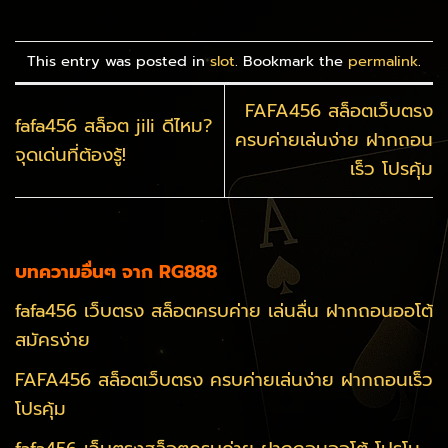
This entry was posted in
slot
. Bookmark the
permalink
.
FAFA456 สล็อตเว็บตรง
fafa456 สล็อต jili ดีไหม?
ครบค่ายเล่นง่าย ฝากถอน
จุดเด่นที่ต้องรู้!
เร็ว โปรคุ้ม
บทความอื่นๆ จาก RG888
fafa456 เว็บตรง สล็อตครบค่าย เล่นลื่น ฝากถอนออโต้
สมัครง่าย
FAFA456 สล็อตเว็บตรง ครบค่ายเล่นง่าย ฝากถอนเร็ว
โปรคุ้ม