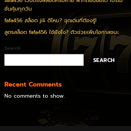
fafa456 เว็บตรงสล็อตครบค่าย ฝากถอนออโต้ โปรโม
ชั่นคุ้มทุกวัน
fafa456 สล็อต jili ดีไหม? จุดเด่นที่ต้องรู้!
สูตรสล็อต fafa456 ใช้ยังไง? ตัวช่วยเพิ่มโอกาสชนะ
Search
SEARCH
Recent Comments
No comments to show.