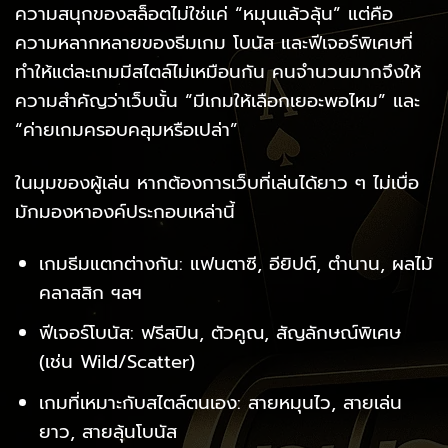
ความสนุกของสล็อตไม่ใช่แค่ “หมุนแล้วลุ้น” แต่คือ
ความหลากหลายของธีมเกม โบนัส และฟีเจอร์พิเศษที่
ทำให้แต่ละเกมมีสไตล์ไม่เหมือนกัน คนจำนวนมากจึงให้
ความสำคัญว่าเว็บนั้น “มีเกมให้เลือกเยอะพอไหม” และ
“ค่ายเกมครอบคลุมหรือเปล่า”
ในมุมของผู้เล่น หากต้องการเว็บที่เล่นได้ยาว ๆ ไม่เบื่อ
มักมองหาองค์ประกอบเหล่านี้
เกมธีมแตกต่างกัน: แฟนตาซี, อียิปต์, ตำนาน, ผลไม้
คลาสสิก ฯลฯ
ฟีเจอร์โบนัส: ฟรีสปิน, ตัวคูณ, สัญลักษณ์พิเศษ
(เช่น Wild/Scatter)
เกมที่เหมาะกับสไตล์ตนเอง: สายหมุนไว, สายเล่น
ยาว, สายลุ้นโบนัส