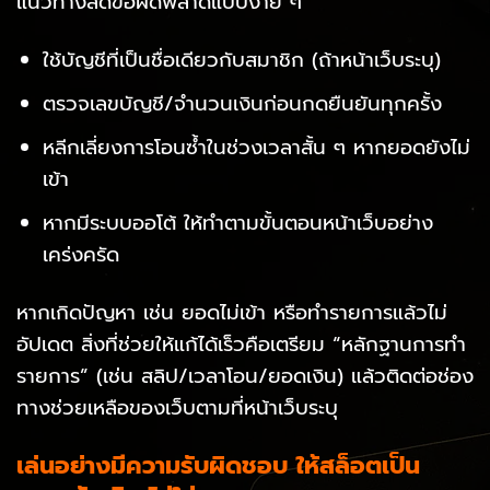
แนวทางลดข้อผิดพลาดแบบง่าย ๆ
ใช้บัญชีที่เป็นชื่อเดียวกับสมาชิก (ถ้าหน้าเว็บระบุ)
ตรวจเลขบัญชี/จำนวนเงินก่อนกดยืนยันทุกครั้ง
หลีกเลี่ยงการโอนซ้ำในช่วงเวลาสั้น ๆ หากยอดยังไม่
เข้า
หากมีระบบออโต้ ให้ทำตามขั้นตอนหน้าเว็บอย่าง
เคร่งครัด
หากเกิดปัญหา เช่น ยอดไม่เข้า หรือทำรายการแล้วไม่
อัปเดต สิ่งที่ช่วยให้แก้ได้เร็วคือเตรียม “หลักฐานการทำ
รายการ” (เช่น สลิป/เวลาโอน/ยอดเงิน) แล้วติดต่อช่อง
ทางช่วยเหลือของเว็บตามที่หน้าเว็บระบุ
เล่นอย่างมีความรับผิดชอบ ให้สล็อตเป็น