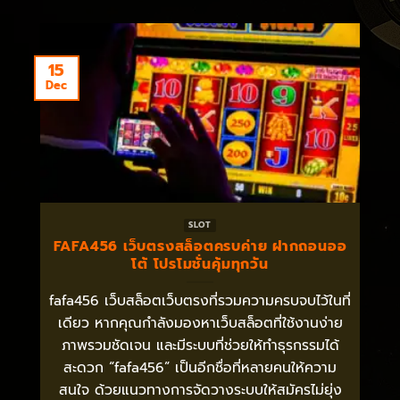
15
Dec
SLOT
FAFA456 เว็บตรงสล็อตครบค่าย ฝากถอนออ
โต้ โปรโมชั่นคุ้มทุกวัน
fafa456 เว็บสล็อตเว็บตรงที่รวมความครบจบไว้ในที่
เดียว หากคุณกำลังมองหาเว็บสล็อตที่ใช้งานง่าย
ภาพรวมชัดเจน และมีระบบที่ช่วยให้ทำธุรกรรมได้
สะดวก “fafa456” เป็นอีกชื่อที่หลายคนให้ความ
สนใจ ด้วยแนวทางการจัดวางระบบให้สมัครไม่ยุ่ง