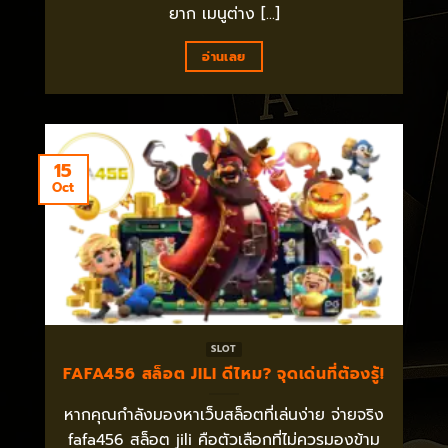
ยาก เมนูต่าง [...]
อ่านเลย
15
Oct
SLOT
FAFA456 สล็อต JILI ดีไหม? จุดเด่นที่ต้องรู้!
หากคุณกำลังมองหาเว็บสล็อตที่เล่นง่าย จ่ายจริง
fafa456 สล็อต jili คือตัวเลือกที่ไม่ควรมองข้าม