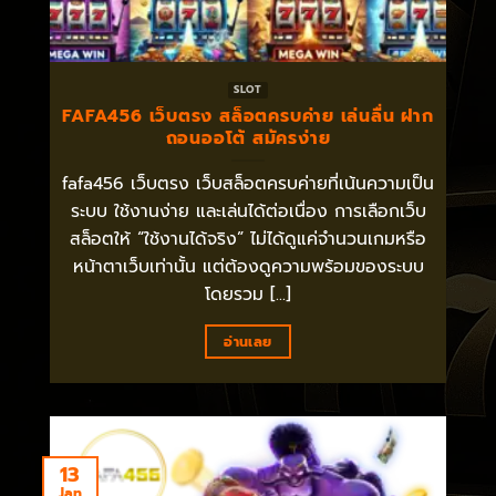
SLOT
FAFA456 เว็บตรง สล็อตครบค่าย เล่นลื่น ฝาก
ถอนออโต้ สมัครง่าย
fafa456 เว็บตรง เว็บสล็อตครบค่ายที่เน้นความเป็น
ระบบ ใช้งานง่าย และเล่นได้ต่อเนื่อง การเลือกเว็บ
สล็อตให้ “ใช้งานได้จริง” ไม่ได้ดูแค่จำนวนเกมหรือ
หน้าตาเว็บเท่านั้น แต่ต้องดูความพร้อมของระบบ
โดยรวม [...]
อ่านเลย
13
Jan